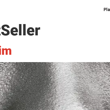
Pla
Seller
im