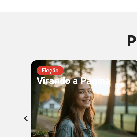
P
Ficção
Virando a Página