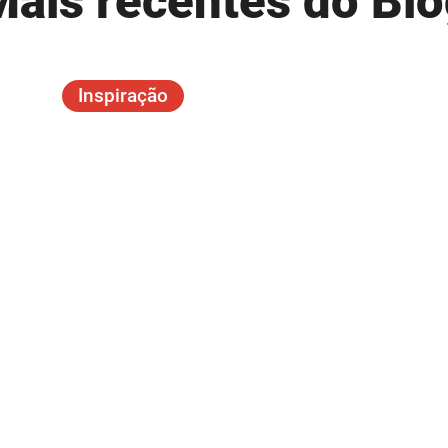
Mais recentes do Blo
Inspiração
Como a leitura pode ser um
refúgio emocional em
momentos difíceis?