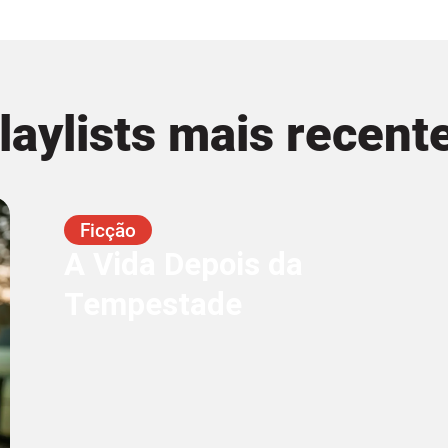
laylists mais recent
Ficção
A Vida Depois da
Tempestade