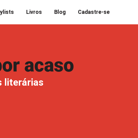
ylists
Livros
Blog
Cadastre-se
r acaso​​
 literárias