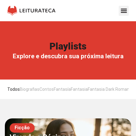
Playlists
Explore e descubra sua próxima leitura
Todos
Biografias
Contos
Fantasía
Fantasia
Fantasia Dark Romance
Ficção