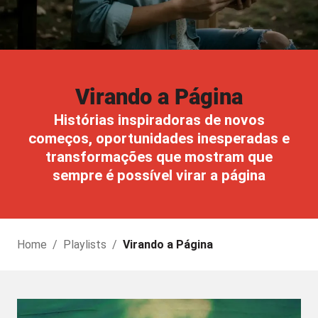
Virando a Página
Histórias inspiradoras de novos
começos, oportunidades inesperadas e
transformações que mostram que
sempre é possível virar a página
Home
/
Playlists
/
Virando a Página