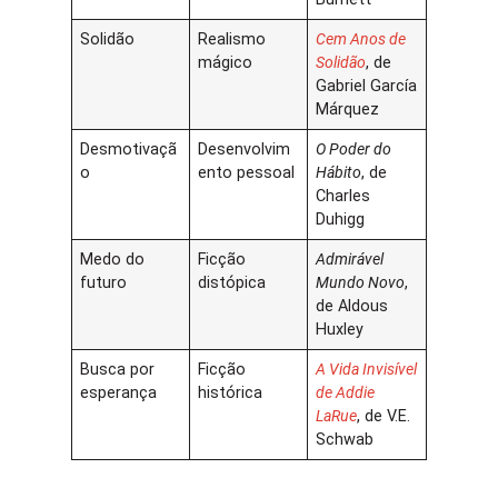
Solidão
Realismo
Cem Anos de
mágico
Solidão
, de
Gabriel García
Márquez
Desmotivaçã
Desenvolvim
O Poder do
o
ento pessoal
Hábito
, de
Charles
Duhigg
Medo do
Ficção
Admirável
futuro
distópica
Mundo Novo
,
de Aldous
Huxley
Busca por
Ficção
A Vida Invisível
esperança
histórica
de Addie
LaRue
, de V.E.
Schwab