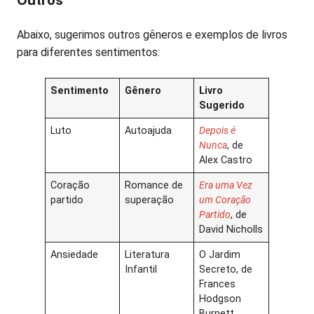
Outros
Abaixo, sugerimos outros gêneros e exemplos de livros
para diferentes sentimentos:
Sentimento
Gênero
Livro
Sugerido
Luto
Autoajuda
Depois é
Nunca
, de
Alex Castro
Coração
Romance de
Era uma Vez
partido
superação
um Coração
Partido
, de
David Nicholls
Ansiedade
Literatura
O Jardim
Infantil
Secreto, de
Frances
Hodgson
Burnett