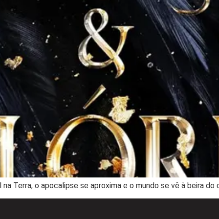
 na Terra, o apocalipse se aproxima e o mundo se vê à beira do 