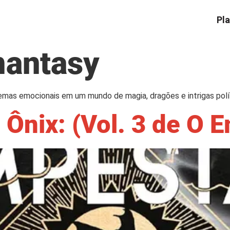
Pla
antasy
emas emocionais em um mundo de magia, dragões e intrigas polí
Ônix: (Vol. 3 de O 