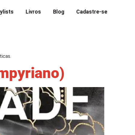
ylists
Livros
Blog
Cadastre-se
ticas.
Empyriano)