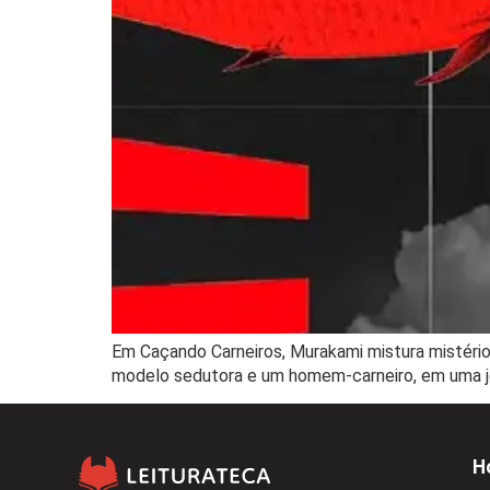
Em Caçando Carneiros, Murakami mistura mistério
modelo sedutora e um homem-carneiro, em uma jor
H