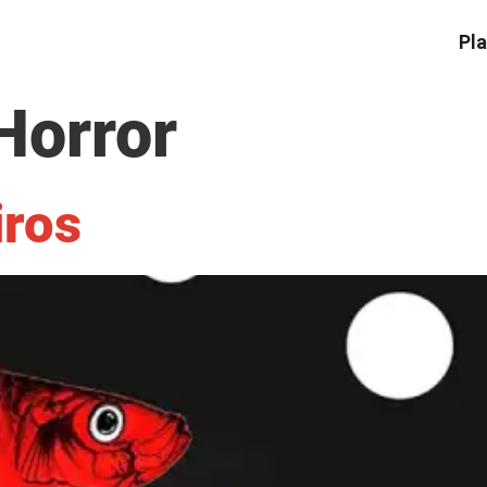
Pla
Horror
iros