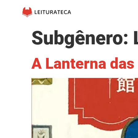
Subgênero:
A Lanterna das