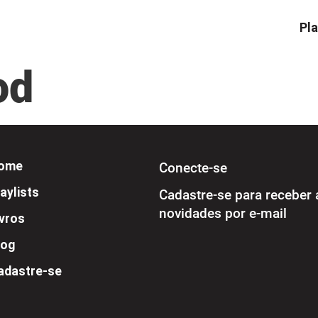
Pla
od
ome
Conecte-se
aylists
Cadastre-se para receber 
novidades por e-mail
ivros
log
adastre-se