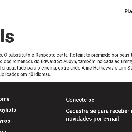
Pla
ls
s, O substituto e Resposta certa. Roteirista premiado por seus t
dos romances de Edward St Aubyn, também indicada ao Emmy. E
, foi adaptado para o cinema, estrelando Anne Hathaway e Jim 
blicados em 40 idiomas.
ome
Conecte-se
aylists
Cadastre-se para receber 
novidades por e-mail
ivros
log