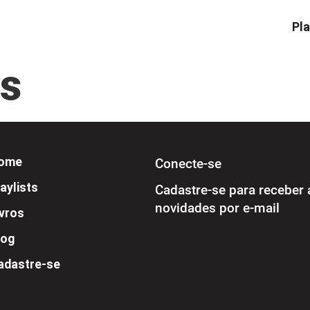
Pla
is
ome
Conecte-se
aylists
Cadastre-se para receber 
novidades por e-mail
ivros
log
adastre-se