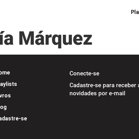
Pla
cía Márquez
ome
Conecte-se
aylists
Cadastre-se para receber 
novidades por e-mail
ivros
log
adastre-se