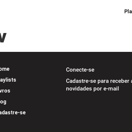
Pla
v
ome
Conecte-se
aylists
Cadastre-se para receber 
novidades por e-mail
ivros
log
adastre-se