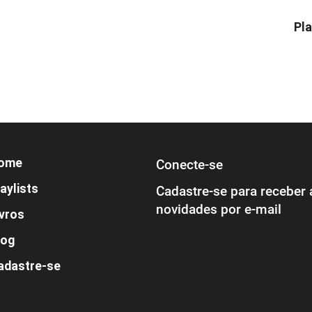
Pla
ome
Conecte-se
aylists
Cadastre-se para receber 
novidades por e-mail
ivros
log
adastre-se