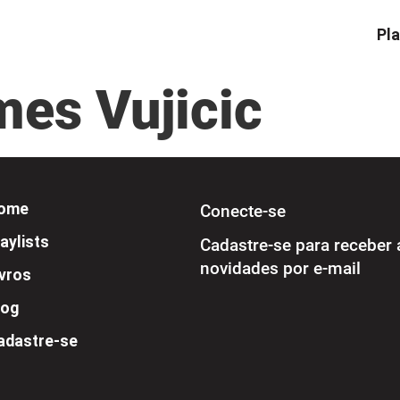
Pla
mes Vujicic
ome
Conecte-se
aylists
Cadastre-se para receber 
novidades por e-mail
ivros
log
adastre-se