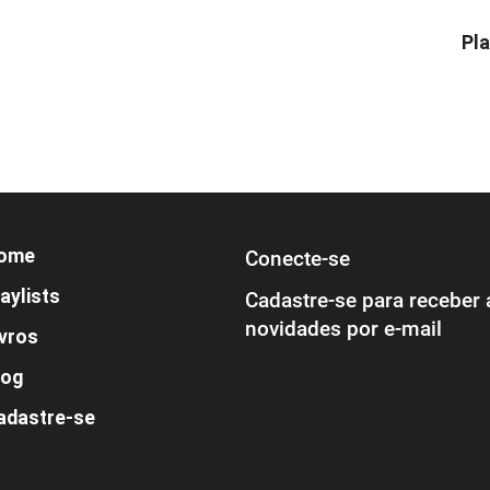
Pla
ome
Conecte-se
aylists
Cadastre-se para receber 
novidades por e-mail
ivros
log
adastre-se