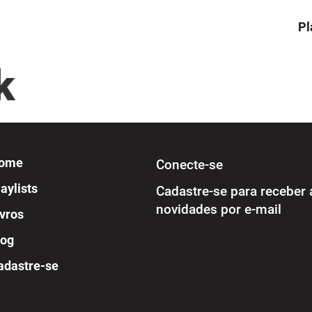
Pl
k
ome
Conecte-se
aylists
Cadastre-se para receber 
novidades por e-mail
ivros
log
adastre-se