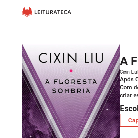
A F
Cixin Liu
Após O
Com de
criar 
Esco
Ca