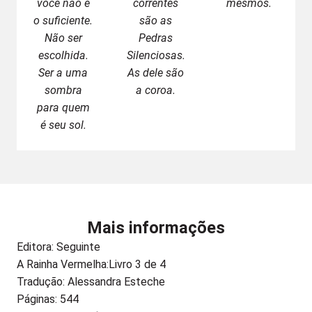
você não é
correntes
mesmos.
o suficiente.
são as
Não ser
Pedras
escolhida.
Silenciosas.
Ser a uma
As dele são
sombra
a coroa.
para quem
é seu sol.
Mais informações
Editora:
Seguinte
A Rainha Vermelha:
Livro 3 de 4
Tradução: Alessandra Esteche
Páginas: 544