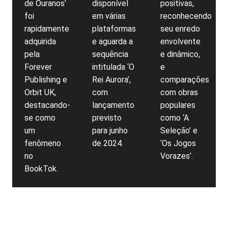
de Ouranos’
disponível
positivas,
foi
em várias
reconhecendo
rapidamente
plataformas
seu enredo
adquirida
e aguarda a
envolvente
pela
sequência
e dinâmico,
Forever
intitulada ‘O
e
Publishing e
Rei Aurora’,
comparações
Orbit UK,
com
com obras
destacando-
lançamento
populares
se como
previsto
como ‘A
um
para junho
Seleção’ e
fenômeno
de 2024.
‘Os Jogos
no
Vorazes’.
BookTok.