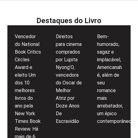
Destaques do Livro
Vencedor
Direitos
Bem-
do National
para cinema
humorado,
Book Critics
comprados
sagaz e
Circles
por Lupita
implacável,
Award e
Nyong’O,
Americanah
eleito Um
vencedora
é, além de
dos 10
do Oscar de
seu
melhores
Melhor
romance
livros do
Atriz por
mais
ano pela
Doze Anos
arrebatador,
New York
De
um épico
Times Book
Escravidão
contemporâneo
Review. Há
mais de 6