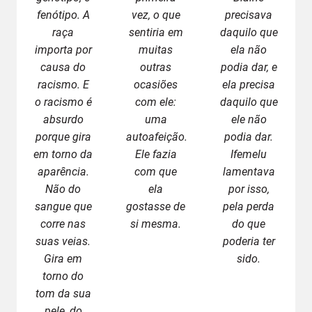
fenótipo. A
vez, o que
precisava
raça
sentiria em
daquilo que
importa por
muitas
ela não
causa do
outras
podia dar, e
racismo. E
ocasiões
ela precisa
o racismo é
com ele:
daquilo que
absurdo
uma
ele não
porque gira
autoafeição.
podia dar.
em torno da
Ele fazia
Ifemelu
aparência.
com que
lamentava
Não do
ela
por isso,
sangue que
gostasse de
pela perda
corre nas
si mesma.
do que
suas veias.
poderia ter
Gira em
sido.
torno do
tom da sua
pele, do