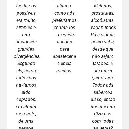
teoria dos
alunos,
Viciados,
possíveis
como nós
prostitutas,
era muito
preferíamos
alcoólatras,
simples e
chamá-los
vagabundos.
não
— existiam
Presidiários,
provocava
apenas
quem sabe,
grandes
para
desde que
divergências.
abastecer a
não sejam
Segundo
ciência
tarados. É
ela, como
médica.
daí que a
todos nós
gente vem.
havíamos
Todos nós
sido
sabemos
copiados,
disso, então
em algum
por que não
momento,
dizemos
de uma
com todas
pessoa
as letras?