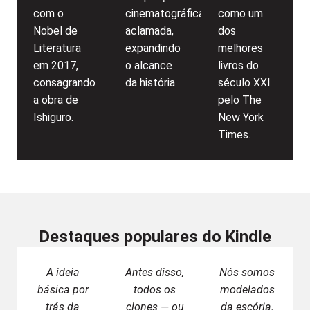
com o
cinematográfica
como um
Nobel de
aclamada,
dos
Literatura
expandindo
melhores
em 2017,
o alcance
livros do
consagrando
da história.
século XXI
a obra de
pelo The
Ishiguro.
New York
Times.
Destaques populares do Kindle
A ideia
Antes disso,
Nós somos
básica por
todos os
modelados
trás da
clones — ou
da escória.