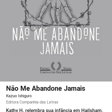
Não Me Abandone Jamais
Kazuo Ishiguro
Editora
Companhia das Letras
Kathy H. relembra sua infância em Hailsham,