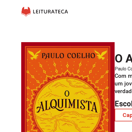
O A
Paulo C
Com ma
um jov
verdad
Esco
Ca