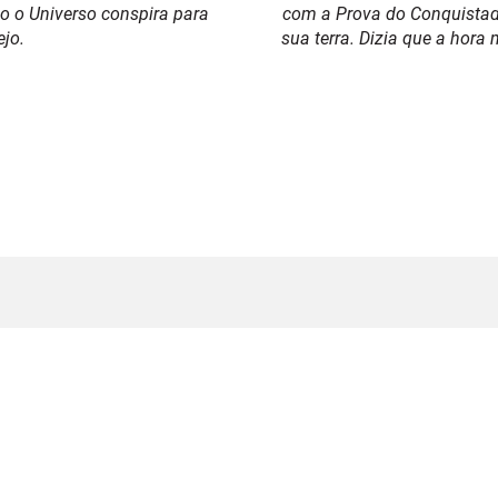
o o Universo conspira para
com a Prova do Conquistado
ejo.
sua terra. Dizia que a hora 