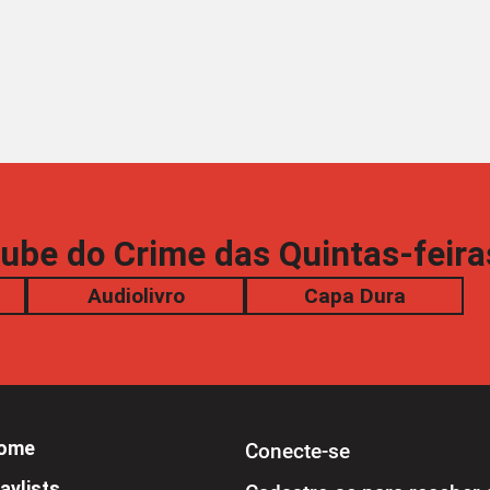
ube do Crime das Quintas-feir
Audiolivro
Capa Dura
ome
Conecte-se
aylists