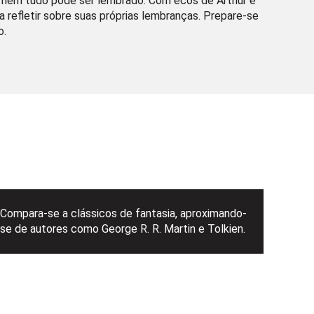
nem tudo pode ser lembrado. Com ecos de Arthur e
 refletir sobre suas próprias lembranças. Prepare-se
o.
Compara-se a clássicos de fantasia, aproximando-
se de autores como George R. R. Martin e Tolkien.