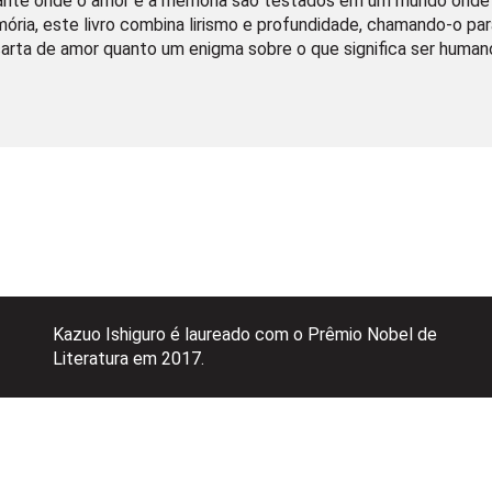
nte onde o amor e a memória são testados em um mundo onde 
ria, este livro combina lirismo e profundidade, chamando-o para
carta de amor quanto um enigma sobre o que significa ser human
Kazuo Ishiguro é laureado com o Prêmio Nobel de
Literatura em 2017.