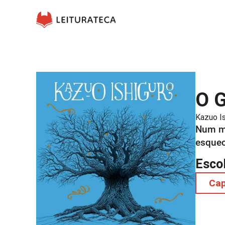
O G
Kazuo Is
Num mu
esquec
Esco
Ca