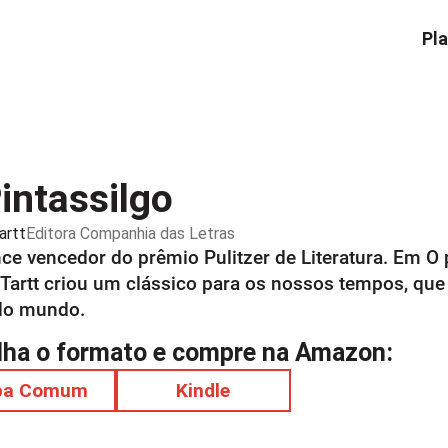
Pla
intassilgo
artt
Editora
Companhia das Letras
e vencedor do prêmio Pulitzer de Literatura. Em O p
Tartt criou um clássico para os nossos tempos, que 
do mundo.
lha o formato e compre na Amazon:
pa Comum
Kindle