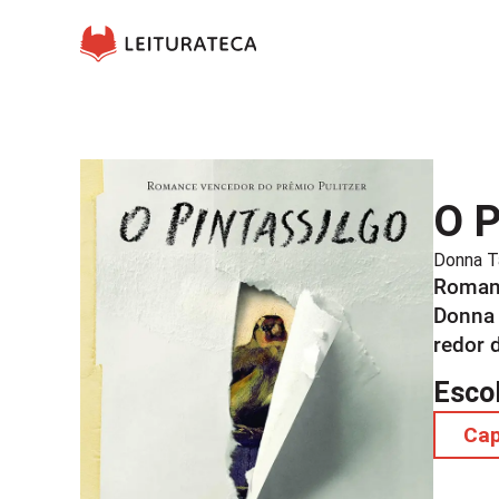
O P
Donna T
Romanc
Donna 
redor 
Esco
Ca