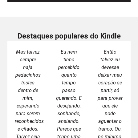
Destaques populares do Kindle
Mas talvez
Eu nem
Então
sempre
tinha
talvez eu
haja
percebido
devesse
pedacinhos
quanto
deixar meu
tristes
tempo
coração se
dentro de
passo
partir, só
mim,
querendo. E
para provar
esperando
desejando,
que ele
para serem
sonhando,
pode
reconhecidos
ansiando.
aguentar o
e citados.
Parece que
tranco. Ou,
Talvez seja
tenho uma
no mínimo,