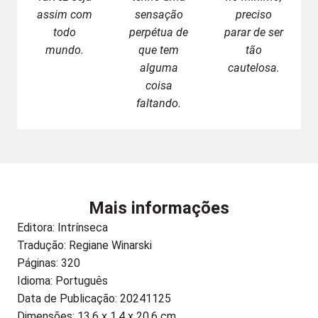
assim com
sensação
preciso
todo
perpétua de
parar de ser
mundo.
que tem
tão
alguma
cautelosa.
coisa
faltando.
Mais informações
Editora:
Intrínseca
Tradução: Regiane Winarski
Páginas: 320
Idioma: Português
Data de Publicação: 20241125
Dimensões: 13.6 x 1.4 x 20.6 cm