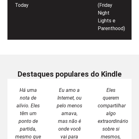
Today
(Friday
Night
Lights e
Parenthood)
Destaques populares do Kindle
Há uma
Eu amo a
Eles
nota de
Internet, ou
querem
alívio. Eles
pelo menos
compartilhar
têm um
amava,
algo
ponto de
mas não é
extraordinário
partida,
onde você
sobre si
mesmo que
vai para
mesmos,