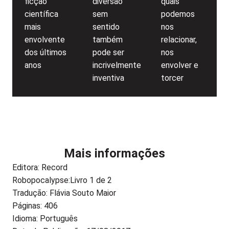
ficção
diversão
quais
científica
sem
podemos
mais
sentido
nos
envolvente
também
relacionar,
dos últimos
pode ser
nos
anos
incrivelmente
envolver e
inventiva
torcer
Mais informações
Editora:
Record
Robopocalypse:
Livro 1 de 2
Tradução: Flávia Souto Maior
Páginas: 406
Idioma: Português