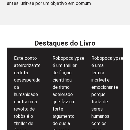
antes: unir-se por um objetivo em comum.
Destaques do Livro
Este conto
Robopocalypse
Robopocalypse
aterrorizante
é um thriller
é uma
da luta
de ficção
leitura
desesperada
científica
incrível e
da
de ritmo
emocionante
humanidade
acelerado
porque
contra uma
que faz um
trata de
revolta de
forte
seres
robôs é o
argumento
humanos
thriller de
de que a
com os