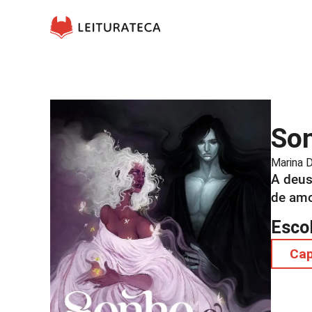
Son
Marina D
A deus
de amor
Esco
Ca