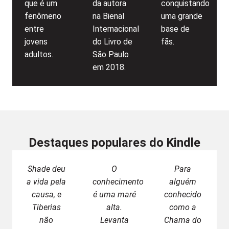
que é um
da autora
conquistando
fenômeno
na Bienal
uma grande
entre
Internacional
base de
jovens
do Livro de
fãs.
adultos.
São Paulo
em 2018.
Destaques populares do Kindle
Shade deu
O
Para
a vida pela
conhecimento
alguém
causa, e
é uma maré
conhecido
Tiberias
alta.
como a
não
Levanta
Chama do