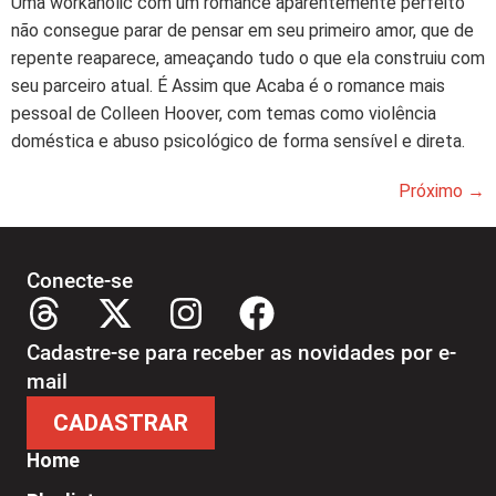
Uma workaholic com um romance aparentemente perfeito
não consegue parar de pensar em seu primeiro amor, que de
repente reaparece, ameaçando tudo o que ela construiu com
seu parceiro atual. É Assim que Acaba é o romance mais
pessoal de Colleen Hoover, com temas como violência
doméstica e abuso psicológico de forma sensível e direta.
Próximo
→
Conecte-se
Cadastre-se para receber as novidades por e-
mail
CADASTRAR
Home