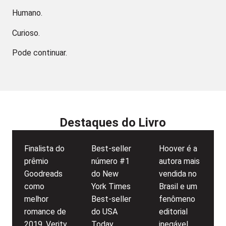
Humano.
Curioso.
Pode continuar.
Destaques do Livro
Finalista do
Best-seller
Hoover é a
prêmio
número #1
autora mais
Goodreads
do New
vendida no
como
York Times
Brasil e um
melhor
Best-seller
fenômeno
romance de
do USA
editorial
2019, Verity
Today
inegável