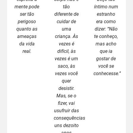
mente pode
tão
íntimo num
ser tão
diferente de
estranho
perigoso
cuidar de
era como
quanto as
uma
dizer: “Não
ameaças
criança. Às
te conheço,
da vida
vezes é
mas acho
real.
difícil, às
que ia
vezes é um
gostar de
saco, às
você se
vezes você
conhecesse.”
quer
desistir.
Mas, se o
fizer, vai
usufruir das
consequências
uns dezoito
anos