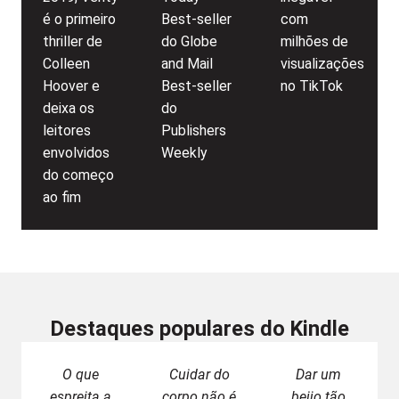
é o primeiro
Best-seller
com
thriller de
do Globe
milhões de
Colleen
and Mail
visualizações
Hoover e
Best-seller
no TikTok
deixa os
do
leitores
Publishers
envolvidos
Weekly
do começo
ao fim
Destaques populares do Kindle
O que
Cuidar do
Dar um
espreita a
corpo não é
beijo tão