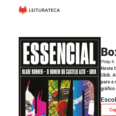
Box
Philip K.
Neste b
Ubik. A
para a 
gráfico
Esco
Ca