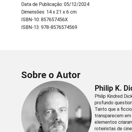
Data de Publicação: 05/12/2024
Dimensões: 14 x 21 x 6 cm
ISBN-10: 857657456X
ISBN-13: 978-8576574569
Sobre o Autor
Philip K. Di
Philip Kindred Di
profundo question
Tanto que a ficci
transparecem em 
elementos criaram 
roteiristas de ci