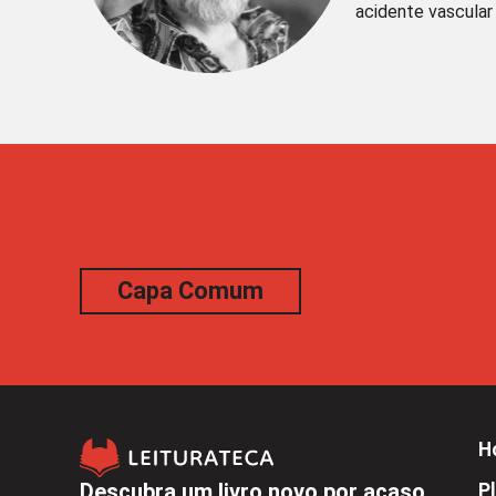
acidente vascular 
Capa Comum
H
Descubra um livro novo por acaso
Pl