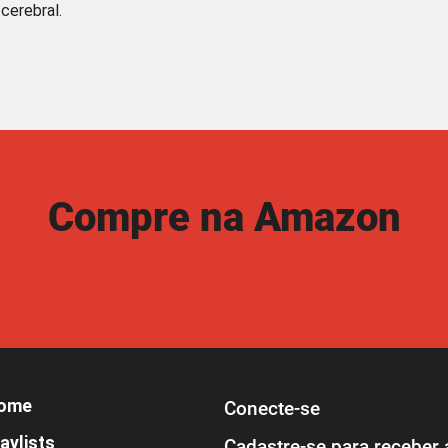
cerebral.
Compre na Amazon
ome
Conecte-se
aylists
Cadastre-se para receber 