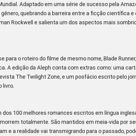
Mundial. Adaptado em uma série de sucesso pela Amaz
 gênero, quebrando a barreira entre a ficção científica 
orman Rockwell e salienta um dos aspectos mais sombrios
 para o roteiro do filme de mesmo nome, Blade Runner, d
ica. A edição da Aleph conta com extras como: uma carta
evista The Twilight Zone, e um posfácio escrito pelo jor
 livro.
m dos 100 melhores romances escritos em língua inglesa.
o morrem totalmente. São mantidos em meia-vida por s
 e a realidade vai transmigrando para o passado, pode