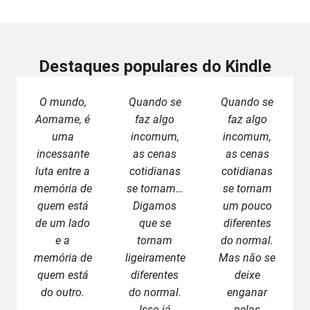
Destaques populares do Kindle
O mundo,
Quando se
Quando se
Aomame, é
faz algo
faz algo
uma
incomum,
incomum,
incessante
as cenas
as cenas
luta entre a
cotidianas
cotidianas
memória de
se tornam…
se tornam
quem está
Digamos
um pouco
de um lado
que se
diferentes
e a
tornam
do normal.
memória de
ligeiramente
Mas não se
quem está
diferentes
deixe
do outro.
do normal.
enganar
Isso já
pelas