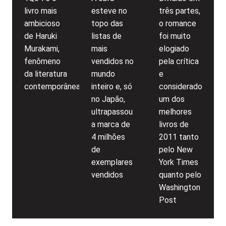
livro mais
esteve no
três partes,
ambicioso
topo das
o romance
de Haruki
listas de
foi muito
Murakami,
mais
elogiado
fenômeno
vendidos no
pela crítica
da literatura
mundo
e
contemporânea
inteiro e, só
considerado
no Japão,
um dos
ultrapassou
melhores
a marca de
livros de
4 milhões
2011 tanto
de
pelo New
exemplares
York Times
vendidos
quanto pelo
Washington
Post