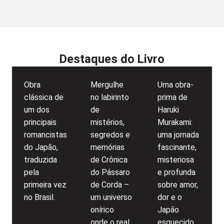
Destaques do Livro
Obra
Mergulhe
Uma obra-
clássica de
no labirinto
prima de
um dos
de
Haruki
principais
mistérios,
Murakami:
romancistas
segredos e
uma jornada
do Japão,
memórias
fascinante,
traduzida
de Crônica
misteriosa
pela
do Pássaro
e profunda
primeira vez
de Corda –
sobre amor,
no Brasil.
um universo
dor e o
onírico
Japão
onde o real
esquecido