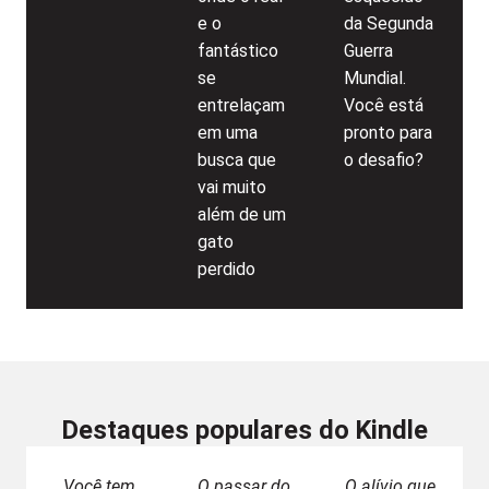
e o
da Segunda
fantástico
Guerra
se
Mundial.
entrelaçam
Você está
em uma
pronto para
busca que
o desafio?
vai muito
além de um
gato
perdido
Destaques populares do Kindle
Você tem
O passar do
O alívio que