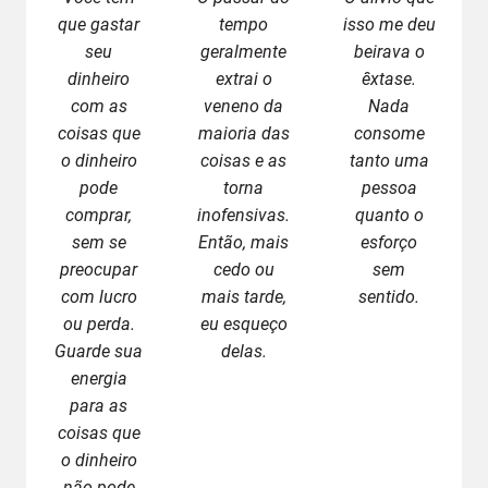
que gastar
tempo
isso me deu
seu
geralmente
beirava o
dinheiro
extrai o
êxtase.
com as
veneno da
Nada
coisas que
maioria das
consome
o dinheiro
coisas e as
tanto uma
pode
torna
pessoa
comprar,
inofensivas.
quanto o
sem se
Então, mais
esforço
preocupar
cedo ou
sem
com lucro
mais tarde,
sentido.
ou perda.
eu esqueço
Guarde sua
delas.
energia
para as
coisas que
o dinheiro
não pode