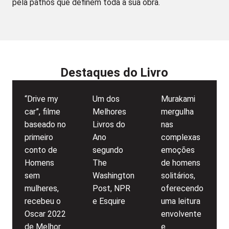
pela pathos que definem toda a sua obra.
Destaques do Livro
“Drive my
Um dos
Murakami
car”, filme
Melhores
mergulha
baseado no
Livros do
nas
primeiro
Ano
complexas
conto de
segundo
emoções
Homens
The
de homens
sem
Washington
solitários,
mulheres,
Post, NPR
oferecendo
recebeu o
e Esquire
uma leitura
Oscar 2022
envolvente
de Melhor
e