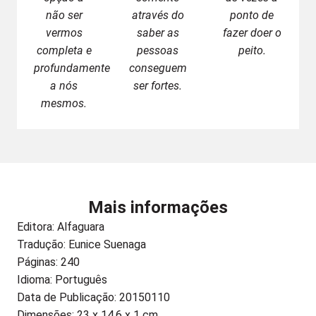
não ser
através do
ponto de
vermos
saber as
fazer doer o
completa e
pessoas
peito.
profundamente
conseguem
a nós
ser fortes.
mesmos.
Mais informações
Editora:
Alfaguara
Tradução: Eunice Suenaga
Páginas: 240
Idioma: Português
Data de Publicação: 20150110
Dimensões: 23 x 14.6 x 1 cm