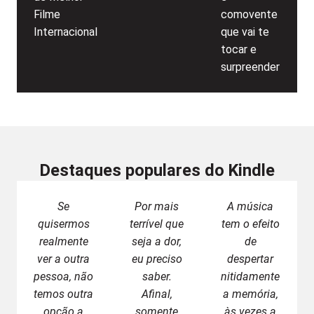
Filme
comovente
Internacional
que vai te
tocar e
surpreender
Destaques populares do Kindle
Se
Por mais
A música
quisermos
terrível que
tem o efeito
realmente
seja a dor,
de
ver a outra
eu preciso
despertar
pessoa, não
saber.
nitidamente
temos outra
Afinal,
a memória,
opção a
somente
às vezes a