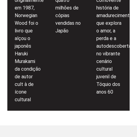
originalmente
quatro
comovente
em 1987,
milhões de
história de
Norwegian
cópias
amadurecimento
Wood foi o
vendidas no
que explora
livro que
Japão
o amor, a
alçou o
perda e a
japonês
autodescoberta
Haruki
no vibrante
Murakami
cenário
da condição
cultural
de autor
juvenil de
cult à de
Tóquio dos
ícone
anos 60
cultural