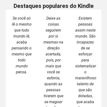
Destaques populares do Kindle
Se você só
Deixe as
Existem
lê o mesmo
coisas
pessoas
que todo
seguirem
assim neste
mundo lê,
por si
mundo. São
acaba
mesmas na
incapazes
pensando o
direção
de se
mesmo que
acertada,
esforçar
todo
pois, por
para
mundo
mais que
sistematizar
pensa.
você se
o
esforce,
maravilhoso
quando as
talento de
pessoas
que são
tiverem que
dotadas,
se magoar
que acaba