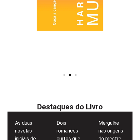
Destaques do Livro
As duas
Dois
Mergulhe
novelas
romances
nas origens
iniciais de
curtos que
do mestre