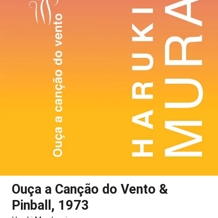
Ouça a Canção do Vento &
Pinball, 1973