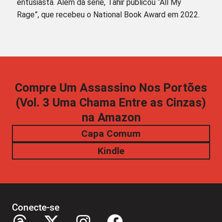
entusiasta. Além da série, Tahir publicou “All My
Rage”, que recebeu o National Book Award em 2022.
Compre Um Assassino Nos Portões
(Vol. 3 Uma Chama Entre as Cinzas)
na Amazon
Capa Comum
Kindle
Conecte-se