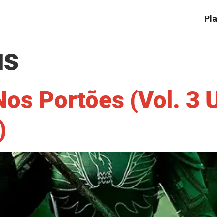
Pla
us
os Portões (Vol. 3
)