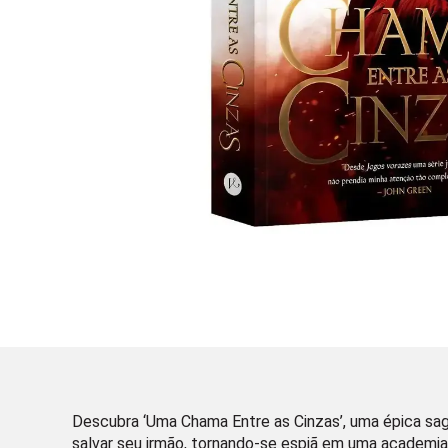
Descubra ‘Uma Chama Entre as Cinzas’, uma épica sag
salvar seu irmão, tornando-se espiã em uma academia m