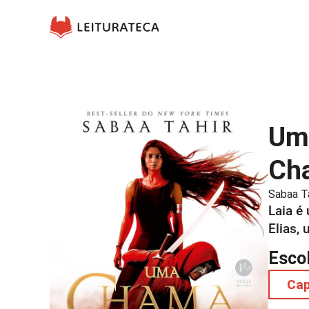
Uma
Cha
Sabaa Ta
Laia é
Elias,
Esco
Ca