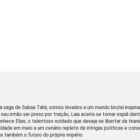
a saga de Sabaa Tahir, somos levados a um mundo brutal inspir
seu irmão ser preso por traição, Laia aceita se tornar espiã dentr
nhece Elias, o talentoso soldado que deseja se libertar da tirania
aldade em meio a um cenário repleto de intrigas políticas e con
as também o futuro do próprio império.