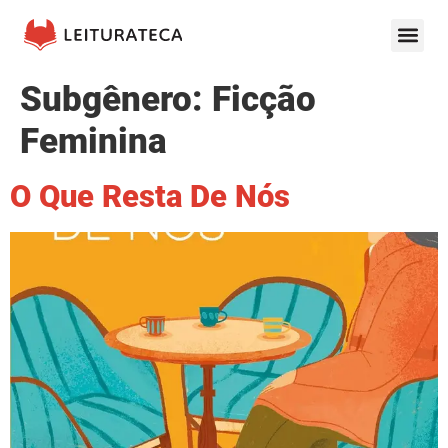
Subgênero:
Ficção
Feminina
O Que Resta De Nós